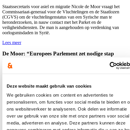
Staatssecretaris voor asiel en migratie Nicole de Moor vraagt het
Commissariaat-generaal voor de Vluchtelingen en de Staatlozen
(CGVS) om de vluchtelingenstatus van een Syrische man te
heronderzoeken, in nauw contact met het Parket en de
veiligheidsdiensten. De man is aangehouden op verdenking van
oorlogsmisdaden in Syrië.
Lees meer
De Moor: “Europees Parlement zet nodige stap
richting het EU Asiel- en Migratiepact. De Raad kan
niet achterblijven.”
28/03/23
Deze website maakt gebruik van cookies
De Commissie Burgerlijke Vrijheden van het Europees Parlement
(LIBE) heeft dinsdag via een stemming haar standpunt bepaald in
We gebruiken cookies om content en advertenties te
vier belangrijke asiel- en migratiedossiers. De leden van het
personaliseren, om functies voor social media te bieden en 
Europees Parlement krijgen daarmee een volledig mandaat om met
de Lidstaten te onderhandelen over de belangrijkste wetgevende
ons websiteverkeer te analyseren. Ook delen we informatie
dossiers in het EU Asiel- en Migratiepact.
over uw gebruik van onze site met onze partners voor social
media, adverteren en analyse. Deze partners kunnen deze
Lees meer
Europa
Hervorming
gegevens combineren met andere informatie die u aan ze he