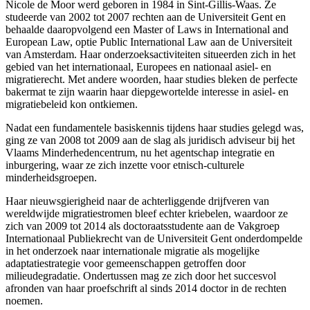
Nicole de Moor werd geboren in 1984 in Sint-Gillis-Waas. Ze
studeerde van 2002 tot 2007 rechten aan de Universiteit Gent en
behaalde daaropvolgend een Master of Laws in International and
European Law, optie Public International Law aan de Universiteit
van Amsterdam. Haar onderzoeksactiviteiten situeerden zich in het
gebied van het internationaal, Europees en nationaal asiel- en
migratierecht. Met andere woorden, haar studies bleken de perfecte
bakermat te zijn waarin haar diepgewortelde interesse in asiel- en
migratiebeleid kon ontkiemen.
Nadat een fundamentele basiskennis tijdens haar studies gelegd was,
ging ze van 2008 tot 2009 aan de slag als juridisch adviseur bij het
Vlaams Minderhedencentrum, nu het agentschap integratie en
inburgering, waar ze zich inzette voor etnisch-culturele
minderheidsgroepen.
Haar nieuwsgierigheid naar de achterliggende drijfveren van
wereldwijde migratiestromen bleef echter kriebelen, waardoor ze
zich van 2009 tot 2014 als doctoraatsstudente aan de Vakgroep
Internationaal Publiekrecht van de Universiteit Gent onderdompelde
in het onderzoek naar internationale migratie als mogelijke
adaptatiestrategie voor gemeenschappen getroffen door
milieudegradatie. Ondertussen mag ze zich door het succesvol
afronden van haar proefschrift al sinds 2014 doctor in de rechten
noemen.