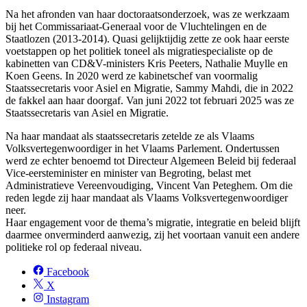
Na het afronden van haar doctoraatsonderzoek, was ze werkzaam
bij het Commissariaat-Generaal voor de Vluchtelingen en de
Staatlozen (2013-2014). Quasi gelijktijdig zette ze ook haar eerste
voetstappen op het politiek toneel als migratiespecialiste op de
kabinetten van CD&V-ministers Kris Peeters, Nathalie Muylle en
Koen Geens. In 2020 werd ze kabinetschef van voormalig
Staatssecretaris voor Asiel en Migratie, Sammy Mahdi, die in 2022
de fakkel aan haar doorgaf. Van juni 2022 tot februari 2025 was ze
Staatssecretaris van Asiel en Migratie.
Na haar mandaat als staatssecretaris zetelde ze als Vlaams
Volksvertegenwoordiger in het Vlaams Parlement. Ondertussen
werd ze echter benoemd tot Directeur Algemeen Beleid bij federaal
Vice-eersteminister en minister van Begroting, belast met
Administratieve Vereenvoudiging, Vincent Van Peteghem. Om die
reden legde zij haar mandaat als Vlaams Volksvertegenwoordiger
neer.
Haar engagement voor de thema’s migratie, integratie en beleid blijft
daarmee onverminderd aanwezig, zij het voortaan vanuit een
andere
politieke
rol op federaal niveau.
Facebook
X
Instagram