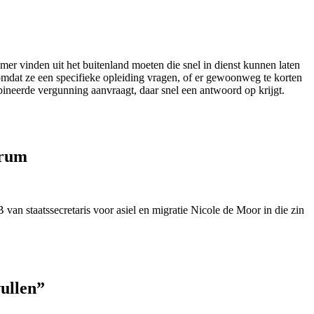
er vinden uit het buitenland moeten die snel in dienst kunnen laten
omdat ze een specifieke opleiding vragen, of er gewoonweg te korten
mbineerde vergunning aanvraagt, daar snel een antwoord op krijgt.
trum
an staatssecretaris voor asiel en migratie Nicole de Moor in die zin
vullen”