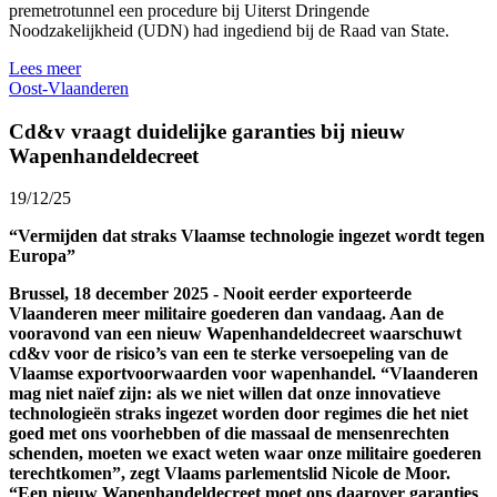
premetrotunnel een procedure bij Uiterst Dringende
Noodzakelijkheid (UDN) had ingediend bij de Raad van State.
Lees meer
Oost-Vlaanderen
Cd&v vraagt duidelijke garanties bij nieuw
Wapenhandeldecreet
19/12/25
“Vermijden dat straks Vlaamse technologie ingezet wordt tegen
Europa”
Brussel, 18 december 2025 - Nooit eerder exporteerde
Vlaanderen meer militaire goederen dan vandaag. Aan de
vooravond van een nieuw Wapenhandeldecreet waarschuwt
cd&v voor de risico’s van een te sterke versoepeling van de
Vlaamse exportvoorwaarden voor wapenhandel. “Vlaanderen
mag niet naïef zijn: als we niet willen dat onze innovatieve
technologieën straks ingezet worden door regimes die het niet
goed met ons voorhebben of die massaal de mensenrechten
schenden, moeten we exact weten waar onze militaire goederen
terechtkomen”, zegt Vlaams parlementslid Nicole de Moor.
“Een nieuw Wapenhandeldecreet moet ons daarover garanties