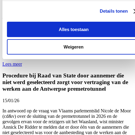
Een voorbeeldfunctie: Verander de wereld, begin bij
Details tonen
jezelf?
17/01/26
Alles toestaan
Er zijn van die weken waarin je je afvraagt: Hoe zijn we in
hemelsnaam zo ver afgegleden? Want de voorbije week werd
Weigeren
opnieuw pijnlijk duidelijk hoe hard en persoonlijk het politieke en
publieke debat kan ontsporen.
Lees meer
Procedure bij Raad van State door aannemer die
niet werd geselecteerd zorgt voor vertraging van de
werken aan de Antwerpse premetrotunnel
15/01/26
In antwoord op de vraag van Vlaams parlementslid Nicole de Moor
(cd&v) over de sluiting van de premetrotunnel in 2026 en de
gevolgen ervan voor de reizigers uit het Waasland, wist minister
Annick De Ridder te melden dat er door één van de aannemers die
niet geselecteerd was voor de aanbesteding van de werken aan de