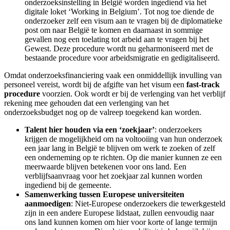
onderzoeksinstelling in België worden ingediend via het
digitale loket ‘Working in Belgium’. Tot nog toe diende de
onderzoeker zelf een visum aan te vragen bij de diplomatieke
post om naar België te komen en daarnaast in sommige
gevallen nog een toelating tot arbeid aan te vragen bij het
Gewest. Deze procedure wordt nu geharmoniseerd met de
bestaande procedure voor arbeidsmigratie en gedigitaliseerd.
Omdat onderzoeksfinanciering vaak een onmiddellijk invulling van
personeel vereist, wordt bij de afgifte van het visum een
fast
-track
procedure
voorzien. Ook wordt er bij de verlenging van het verblijf
rekening mee gehouden dat een verlenging van het
onderzoeksbudget nog op de valreep toegekend kan worden.
Talent hier houden via een ‘zoekjaar’
:
onderzoekers
krijgen de mogelijkheid om na voltooiing van hun onderzoek
een jaar lang in België te blijven om werk te zoeken of zelf
een onderneming op te richten. Op die manier kunnen ze een
meerwaarde blijven betekenen voor ons land. Een
verblijfsaanvraag voor het zoekjaar zal kunnen worden
ingediend bij de gemeente.
Samenwerking tussen Europese universiteiten
aanmoedigen
: Niet-Europese onderzoekers die tewerkgesteld
zijn in een andere Europese lidstaat, zullen eenvoudig naar
ons land kunnen komen om hier voor korte of lange termijn