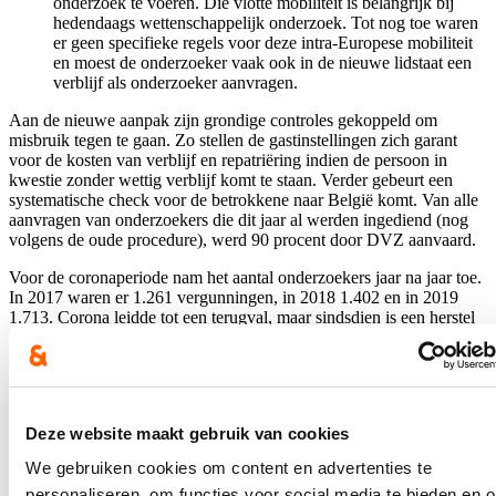
onderzoek te voeren. Die vlotte mobiliteit is belangrijk bij
hedendaags wettenschappelijk onderzoek. Tot nog toe waren
er geen specifieke regels voor deze intra-Europese mobiliteit
en moest de onderzoeker vaak ook in de nieuwe lidstaat een
verblijf als onderzoeker aanvragen.
Aan de nieuwe aanpak zijn grondige controles gekoppeld om
misbruik tegen te gaan. Zo stellen de gastinstellingen zich garant
voor de kosten van verblijf en repatriëring indien de persoon in
kwestie zonder wettig verblijf komt te staan. Verder gebeurt een
systematische check voor de betrokkene naar België komt. Van alle
aanvragen van onderzoekers die dit jaar al werden ingediend (nog
volgens de oude procedure), werd 90 procent door DVZ aanvaard.
Voor de coronaperiode nam het aantal onderzoekers jaar na jaar toe.
In 2017 waren er 1.261 vergunningen, in 2018 1.402 en in 2019
1.713. Corona leidde tot een terugval, maar sindsdien is een herstel
bezig.
Stagairs en vrijwilligers
Ook buitenlandse stagiairs en vrijwilligers zullen gebruik kunnen
maken van het digitale loket ‘Working in Belgium’ om een
Deze website maakt gebruik van cookies
gecombineerde vergunning te krijgen. Net zoals bij onderzoekers
We gebruiken cookies om content en advertenties te
moet de aanvraag gebeuren door de werkgever of organisatie in
België. Stagairs en vrijwilligers moeten aan specifieke voorwaarden
personaliseren, om functies voor social media te bieden en 