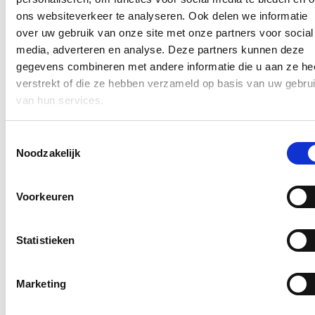
voldoen. Zo moeten ze over een stage- of vrijwilligersovereenkomst
ons websiteverkeer te analyseren. Ook delen we informatie
beschikken. Verder moeten ze kunnen aantonen voldoende
over uw gebruik van onze site met onze partners voor social
bestaansmiddelen te hebben.
media, adverteren en analyse. Deze partners kunnen deze
De nieuwe wetgeving treedt in werking op 1 januari 2023, met
gegevens combineren met andere informatie die u aan ze he
uitzondering van de procedure voor onderzoekers via het digitale
verstrekt of die ze hebben verzameld op basis van uw gebru
loket ‘Working in Belgium’, die op 1 maart 2023 in werking treedt.
Het gaat om de omzetting van een Europese richtlijn.
van hun services.
Blijf op de hoogte
Toestemmingsselectie
Noodzakelijk
E-mailadres
Postcode
Voorkeuren
Ja, ik wens op de hoogte te blijven over het werk van Nicole de
Moor op bovenstaand mailadres*
Statistieken
Klik
hier
om de privacyvoorwaarden te raadplegen
Marketing
Blijf op de hoogte