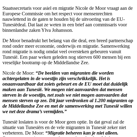
Staatssecretaris voor asiel en migratie Nicole de Moor vraagt aan de
Europese Commissie om het respect voor mensenrechten
nauwlettend in de gaten te houden bij de uitvoering van de EU-
Tunesiëdeal. Dat laat ze weten in een brief aan commissaris voor
binnenlandse zaken Ylva Johansson.
De Moor benadrukt het belang van die deal, een breed partnerschap
rond onder meer economie, onderwijs en migratie. Samenwerking
rond migratie is nodig omdat veel oversteken gebeuren vanuit
Tunesië. Een paar weken geleden nog stierven 600 mensen bij een
vreselijke bootramp op de Middellandse Zee.
Nicole de Moor:
“De beelden van migranten die worden
achtergelaten in de woestijn zijn verschrikkelijk. Het is
onaanvaardbaar dat zoiets gebeurt en de EU moet dat duidelijk
maken aan Tunesië. We mogen niet aanvaarden dat mensen
sterven in de woestijn, net zoals we niet mogen aanvaarden dat
mensen sterven op zee. Dit jaar verdronken al 1.200 migranten op
de Middellandse Zee en met de samenwerking met Tunesië willen
we net deze drama’s vermijden.”
Tunesië loslaten is voor de Moor geen optie. In dat geval zal de
situatie van Tunesiërs en de vele migranten in Tunesië zeker niet
verbeteren. De Moor:
“Migratie beheren kan je niet alleen.