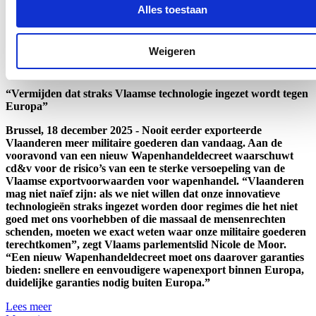
Alles toestaan
Cd&v vraagt duidelijke garanties bij nieuw
Wapenhandeldecreet
Weigeren
19/12/25
“Vermijden dat straks Vlaamse technologie ingezet wordt tegen
Europa”
Brussel, 18 december 2025 - Nooit eerder exporteerde
Vlaanderen meer militaire goederen dan vandaag. Aan de
vooravond van een nieuw Wapenhandeldecreet waarschuwt
cd&v voor de risico’s van een te sterke versoepeling van de
Vlaamse exportvoorwaarden voor wapenhandel. “Vlaanderen
mag niet naïef zijn: als we niet willen dat onze innovatieve
technologieën straks ingezet worden door regimes die het niet
goed met ons voorhebben of die massaal de mensenrechten
schenden, moeten we exact weten waar onze militaire goederen
terechtkomen”, zegt Vlaams parlementslid Nicole de Moor.
“Een nieuw Wapenhandeldecreet moet ons daarover garanties
bieden: snellere en eenvoudigere wapenexport binnen Europa,
duidelijke garanties nodig buiten Europa.”
Lees meer