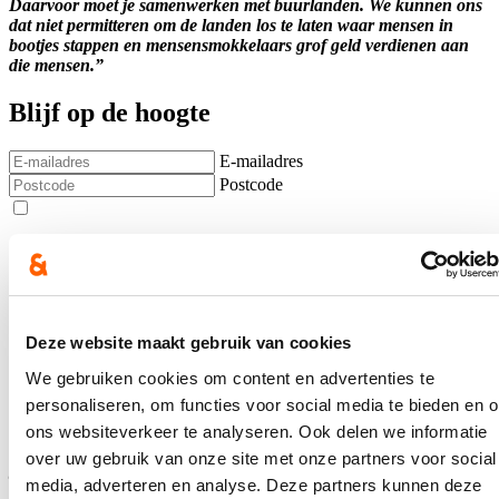
Daarvoor moet je samenwerken met buurlanden. We kunnen ons
dat niet permitteren om de landen los te laten waar mensen in
bootjes stappen en mensensmokkelaars grof geld verdienen aan
die mensen.”
Blijf op de hoogte
E-mailadres
Postcode
Ja, ik wens op de hoogte te blijven over het werk van Nicole de
Moor op bovenstaand mailadres*
Klik
hier
om de privacyvoorwaarden te raadplegen
Deze website maakt gebruik van cookies
We gebruiken cookies om content en advertenties te
Blijf op de hoogte
personaliseren, om functies voor social media te bieden en 
ons websiteverkeer te analyseren. Ook delen we informatie
Een voorbeeldfunctie: Verander de wereld, begin bij
over uw gebruik van onze site met onze partners voor social
jezelf?
media, adverteren en analyse. Deze partners kunnen deze