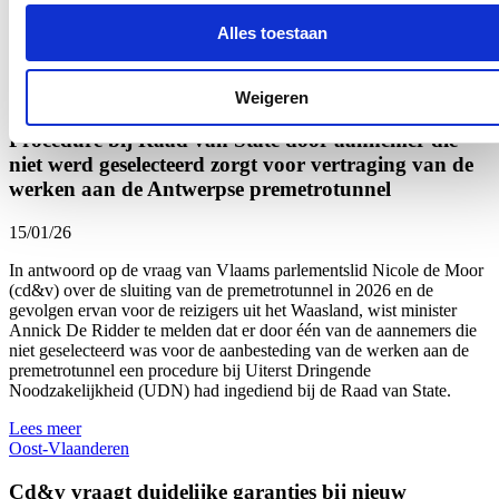
hemelsnaam zo ver afgegleden? Want de voorbije week werd
Alles toestaan
opnieuw pijnlijk duidelijk hoe hard en persoonlijk het politieke en
publieke debat kan ontsporen.
Lees meer
Weigeren
Procedure bij Raad van State door aannemer die
niet werd geselecteerd zorgt voor vertraging van de
werken aan de Antwerpse premetrotunnel
15/01/26
In antwoord op de vraag van Vlaams parlementslid Nicole de Moor
(cd&v) over de sluiting van de premetrotunnel in 2026 en de
gevolgen ervan voor de reizigers uit het Waasland, wist minister
Annick De Ridder te melden dat er door één van de aannemers die
niet geselecteerd was voor de aanbesteding van de werken aan de
premetrotunnel een procedure bij Uiterst Dringende
Noodzakelijkheid (UDN) had ingediend bij de Raad van State.
Lees meer
Oost-Vlaanderen
Cd&v vraagt duidelijke garanties bij nieuw