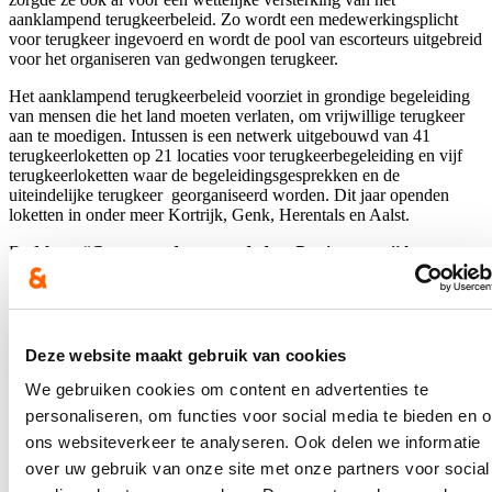
aanklampend terugkeerbeleid. Zo wordt een medewerkingsplicht
voor terugkeer ingevoerd en wordt de pool van escorteurs uitgebreid
voor het organiseren van gedwongen terugkeer.
Het aanklampend terugkeerbeleid voorziet in grondige begeleiding
van mensen die het land moeten verlaten, om vrijwillige terugkeer
aan te moedigen. Intussen is een netwerk uitgebouwd van 41
terugkeerloketten op 21 locaties voor terugkeerbegeleiding en vijf
terugkeerloketten waar de begeleidingsgesprekken en de
uiteindelijke terugkeer georganiseerd worden. Dit jaar openden
loketten in onder meer Kortrijk, Genk, Herentals en Aalst.
De Moor:
“Geen woorden maar daden. Dat is voor mij het
belangrijkste. In het verleden werden mensen die een bevel kregen
om het grondgebied te verlaten aan hun lot overgelaten. Met ons
aanklampend terugkeerbeleid volgen we iedereen die te horen
krijgt dat hij het land moet verlaten vanaf dag 1 op. Daarbij
worden altijd verschillende mogelijkheden bekeken, maar voor
Deze website maakt gebruik van cookies
sommigen is gedwongen terugkeer de enige optie.”
We gebruiken cookies om content en advertenties te
Het Terugkeerplan is een plan met een strategische langetermijnvisie
personaliseren, om functies voor social media te bieden en 
dat grote infrastructuurprojecten omvat. Voor dit soort projecten
ons websiteverkeer te analyseren. Ook delen we informatie
moet er ook vandaag al gewerkt worden om in de toekomst tijdig te
kunnen bouwen. Dat begint met het maken van plannen, bestekken
over uw gebruik van onze site met onze partners voor social
opmaken, omgevingsvergunningen aanvragen, informatiesessies