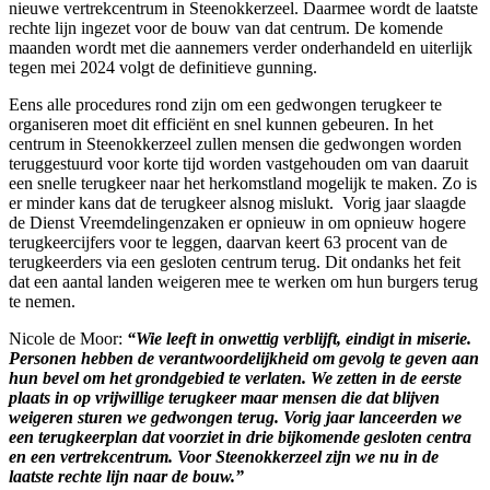
nieuwe vertrekcentrum in Steenokkerzeel. Daarmee wordt de laatste
rechte lijn ingezet voor de bouw van dat centrum. De komende
maanden wordt met die aannemers verder onderhandeld en uiterlijk
tegen mei 2024 volgt de definitieve gunning.
Eens alle procedures rond zijn om een gedwongen terugkeer te
organiseren moet dit efficiënt en snel kunnen gebeuren. In het
centrum in Steenokkerzeel zullen mensen die gedwongen worden
teruggestuurd voor korte tijd worden vastgehouden om van daaruit
een snelle terugkeer naar het herkomstland mogelijk te maken. Zo is
er minder kans dat de terugkeer alsnog mislukt. Vorig jaar slaagde
de Dienst Vreemdelingenzaken er opnieuw in om opnieuw hogere
terugkeercijfers voor te leggen, daarvan keert 63 procent van de
terugkeerders via een gesloten centrum terug. Dit ondanks het feit
dat een aantal landen weigeren mee te werken om hun burgers terug
te nemen.
Nicole de Moor:
“Wie leeft in onwettig verblijft, eindigt in miserie.
Personen hebben de verantwoordelijkheid om gevolg te geven aan
hun bevel om het grondgebied te verlaten. We zetten in de eerste
plaats in op vrijwillige terugkeer maar mensen die dat blijven
weigeren sturen we gedwongen terug. Vorig jaar lanceerden we
een terugkeerplan dat voorziet in drie bijkomende gesloten centra
en een vertrekcentrum. Voor Steenokkerzeel zijn we nu in de
laatste rechte lijn naar de bouw.”