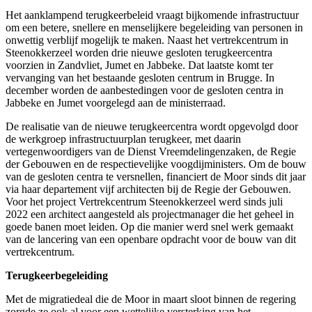
Het aanklampend terugkeerbeleid vraagt bijkomende infrastructuur
om een betere, snellere en menselijkere begeleiding van personen in
onwettig verblijf mogelijk te maken. Naast het vertrekcentrum in
Steenokkerzeel worden drie nieuwe gesloten terugkeercentra
voorzien in Zandvliet, Jumet en Jabbeke. Dat laatste komt ter
vervanging van het bestaande gesloten centrum in Brugge. In
december worden de aanbestedingen voor de gesloten centra in
Jabbeke en Jumet voorgelegd aan de ministerraad.
De realisatie van de nieuwe terugkeercentra wordt opgevolgd door
de werkgroep infrastructuurplan terugkeer, met daarin
vertegenwoordigers van de Dienst Vreemdelingenzaken, de Regie
der Gebouwen en de respectievelijke voogdijministers. Om de bouw
van de gesloten centra te versnellen, financiert de Moor sinds dit jaar
via haar departement vijf architecten bij de Regie der Gebouwen.
Voor het project Vertrekcentrum Steenokkerzeel werd sinds juli
2022 een architect aangesteld als projectmanager die het geheel in
goede banen moet leiden. Op die manier werd snel werk gemaakt
van de lancering van een openbare opdracht voor de bouw van dit
vertrekcentrum.
Terugkeerbegeleiding
Met de migratiedeal die de Moor in maart sloot binnen de regering
zorgde ze ook al voor een wettelijke versterking van het