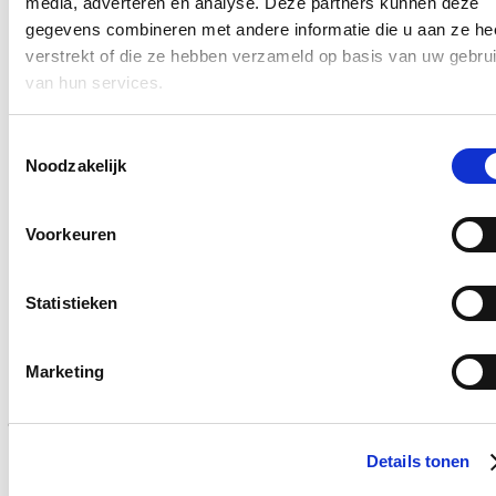
media, adverteren en analyse. Deze partners kunnen deze
voor de buurtbewoners en dergelijke meer.
gegevens combineren met andere informatie die u aan ze he
verstrekt of die ze hebben verzameld op basis van uw gebru
Blijf op de hoogte
van hun services.
E-mailadres
Postcode
Toestemmingsselectie
Noodzakelijk
Ja, ik wens op de hoogte te blijven over het werk van Nicole de
Moor op bovenstaand mailadres*
Voorkeuren
Klik
hier
om de privacyvoorwaarden te raadplegen
Statistieken
Blijf op de hoogte
Marketing
Een voorbeeldfunctie: Verander de wereld, begin bij
jezelf?
17/01/26
Details tonen
Er zijn van die weken waarin je je afvraagt: Hoe zijn we in