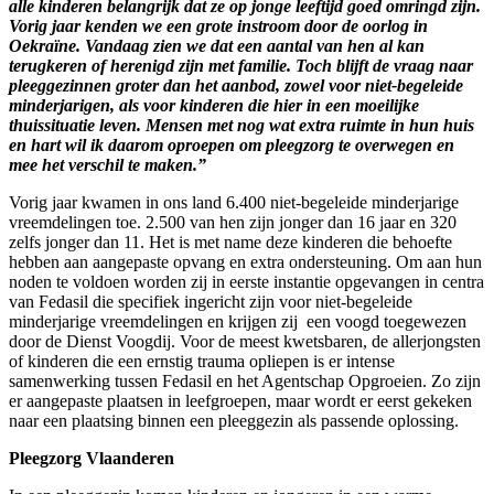
alle kinderen belangrijk dat ze op jonge leeftijd goed omringd zijn.
Vorig jaar kenden we een grote instroom door de oorlog in
Oekraïne. Vandaag zien we dat een aantal van hen al kan
terugkeren of herenigd zijn met familie. Toch blijft de vraag naar
pleeggezinnen groter dan het aanbod, zowel voor niet-begeleide
minderjarigen, als voor kinderen die hier in een moeilijke
thuissituatie leven. Mensen met nog wat extra ruimte in hun huis
en hart wil ik daarom oproepen om pleegzorg te overwegen en
mee het verschil te maken.”
Vorig jaar kwamen in ons land 6.400 niet-begeleide minderjarige
vreemdelingen toe. 2.500 van hen zijn jonger dan 16 jaar en 320
zelfs jonger dan 11. Het is met name deze kinderen die behoefte
hebben aan aangepaste opvang en extra ondersteuning. Om aan hun
noden te voldoen worden zij in eerste instantie opgevangen in centra
van Fedasil die specifiek ingericht zijn voor niet-begeleide
minderjarige vreemdelingen en krijgen zij een voogd toegewezen
door de Dienst Voogdij. Voor de meest kwetsbaren, de allerjongsten
of kinderen die een ernstig trauma opliepen is er intense
samenwerking tussen Fedasil en het Agentschap Opgroeien. Zo zijn
er aangepaste plaatsen in leefgroepen, maar wordt er eerst gekeken
naar een plaatsing binnen een pleeggezin als passende oplossing.
Pleegzorg Vlaanderen