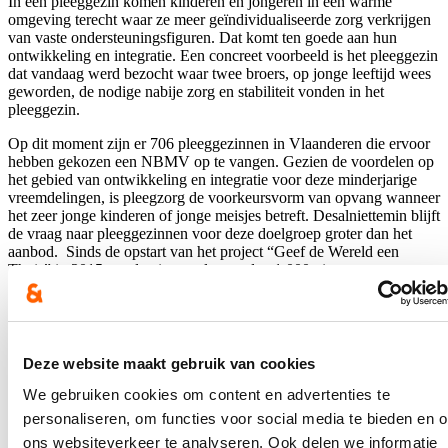
In een pleeggezin komen kinderen en jongeren in een warme
omgeving terecht waar ze meer geïndividualiseerde zorg verkrijgen
van vaste ondersteuningsfiguren. Dat komt ten goede aan hun
ontwikkeling en integratie. Een concreet voorbeeld is het pleeggezin
dat vandaag werd bezocht waar twee broers, op jonge leeftijd wees
geworden, de nodige nabije zorg en stabiliteit vonden in het
pleeggezin.
Op dit moment zijn er 706 pleeggezinnen in Vlaanderen die ervoor
hebben gekozen een NBMV op te vangen. Gezien de voordelen op
het gebied van ontwikkeling en integratie voor deze minderjarige
vreemdelingen, is pleegzorg de voorkeursvorm van opvang wanneer
het zeer jonge kinderen of jonge meisjes betreft. Desalniettemin blijft
de vraag naar pleeggezinnen voor deze doelgroep groter dan het
aanbod. Sinds de opstart van het project “Geef de Wereld een
Thuis” in 2015 werden in totaal meer dan 1.000 nieuwe
pleegzorgsituaties opgestart voor NBMV in Vlaanderen en Brussel.
Ook na de start van de oorlog in Oekraïne was er een groot
enthousiasme om niet-begeleide minderjarige vreemdelingen op te
vangen. In totaal werden 188 kinderen opgevangen in een
Deze website maakt gebruik van cookies
pleeggezin. 83 kinderen blijven vandaag nog steeds in een
pleeggezin. Sommigen zijn namelijk inmiddels al teruggekeerd naar
We gebruiken cookies om content en advertenties te
Oekraïne, herenigd met familie elders in Europa of met (één van)
personaliseren, om functies voor social media te bieden en 
hun ouders in Vlaanderen.
ons websiteverkeer te analyseren. Ook delen we informatie