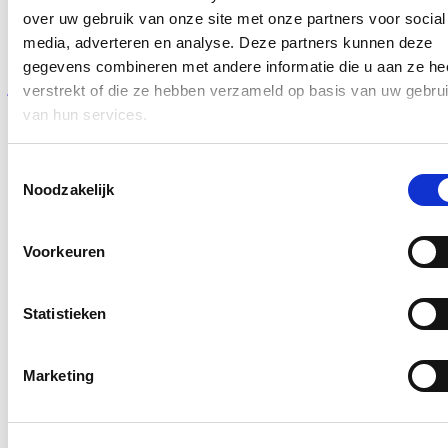
Voor mensen met interesse in pleegzorg voor kinderen of jongeren
over uw gebruik van onze site met onze partners voor social
die gevlucht zijn, is er op 30 mei een digitale infosessie van
media, adverteren en analyse. Deze partners kunnen deze
Pleegzorg Vlaanderen. Inschrijven kan via de
gegevens combineren met andere informatie die u aan ze he
website:
https://www.pleegzorg.be/activiteiten/digitale-infosessie-
jonge-vluchtelingen-3
verstrekt of die ze hebben verzameld op basis van uw gebru
van hun services.
Blijf op de hoogte
Toestemmingsselectie
E-mailadres
Noodzakelijk
Postcode
Ja, ik wens op de hoogte te blijven over het werk van Nicole de
Voorkeuren
Moor op bovenstaand mailadres*
Klik
hier
om de privacyvoorwaarden te raadplegen
Statistieken
Marketing
Blijf op de hoogte
Een voorbeeldfunctie: Verander de wereld, begin bij