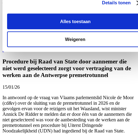
jezelf?
Details tonen
17/01/26
Alles toestaan
Er zijn van die weken waarin je je afvraagt: Hoe zijn we in
hemelsnaam zo ver afgegleden? Want de voorbije week werd
opnieuw pijnlijk duidelijk hoe hard en persoonlijk het politieke en
publieke debat kan ontsporen.
Weigeren
Lees meer
Procedure bij Raad van State door aannemer die
niet werd geselecteerd zorgt voor vertraging van de
werken aan de Antwerpse premetrotunnel
15/01/26
In antwoord op de vraag van Vlaams parlementslid Nicole de Moor
(cd&v) over de sluiting van de premetrotunnel in 2026 en de
gevolgen ervan voor de reizigers uit het Waasland, wist minister
Annick De Ridder te melden dat er door één van de aannemers die
niet geselecteerd was voor de aanbesteding van de werken aan de
premetrotunnel een procedure bij Uiterst Dringende
Noodzakelijkheid (UDN) had ingediend bij de Raad van State.