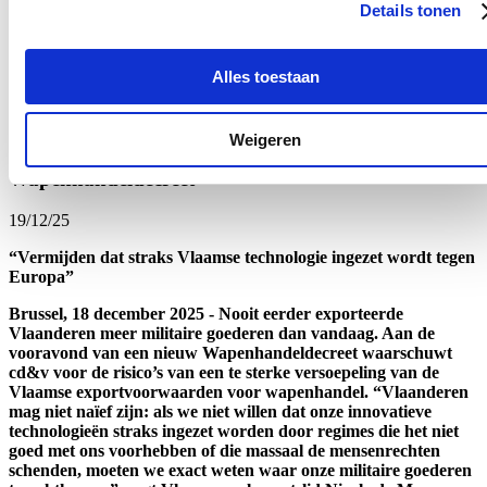
Details tonen
niet geselecteerd was voor de aanbesteding van de werken aan de
premetrotunnel een procedure bij Uiterst Dringende
Noodzakelijkheid (UDN) had ingediend bij de Raad van State.
Alles toestaan
Lees meer
Oost-Vlaanderen
Weigeren
Cd&v vraagt duidelijke garanties bij nieuw
Wapenhandeldecreet
19/12/25
“Vermijden dat straks Vlaamse technologie ingezet wordt tegen
Europa”
Brussel, 18 december 2025 - Nooit eerder exporteerde
Vlaanderen meer militaire goederen dan vandaag. Aan de
vooravond van een nieuw Wapenhandeldecreet waarschuwt
cd&v voor de risico’s van een te sterke versoepeling van de
Vlaamse exportvoorwaarden voor wapenhandel. “Vlaanderen
mag niet naïef zijn: als we niet willen dat onze innovatieve
technologieën straks ingezet worden door regimes die het niet
goed met ons voorhebben of die massaal de mensenrechten
schenden, moeten we exact weten waar onze militaire goederen