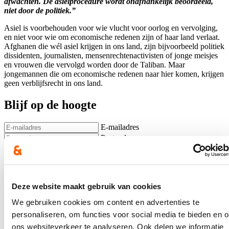
afwachten. De asielprocedure wordt onafhankelijk beoordeeld,
niet door de politiek.”
Asiel is voorbehouden voor wie vlucht voor oorlog en vervolging,
en niet voor wie om economische redenen zijn of haar land verlaat.
Afghanen die wél asiel krijgen in ons land, zijn bijvoorbeeld politiek
dissidenten, journalisten, mensenrechtenactivisten of jonge meisjes
en vrouwen die vervolgd worden door de Taliban. Maar
jongemannen die om economische redenen naar hier komen, krijgen
geen verblijfsrecht in ons land.
Blijf op de hoogte
E-mailadres
Postcode
Ja, ik wens op de hoogte te blijven over het werk van Nicole de
Moor op bovenstaand mailadres*
Deze website maakt gebruik van cookies
Klik
hier
om de privacyvoorwaarden te raadplegen
We gebruiken cookies om content en advertenties te
personaliseren, om functies voor social media te bieden en 
ons websiteverkeer te analyseren. Ook delen we informatie