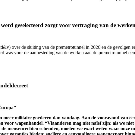
 werd geselecteerd zorgt voor vertraging van de werk
&v) over de sluiting van de premetrotunnel in 2026 en de gevolgen erv
teerd was voor de aanbesteding van de werken aan de premetrotunnel e
ndeldecreet
 Europa”
en meer militaire goederen dan vandaag. Aan de vooravond van e
 voor wapenhandel. “Vlaanderen mag niet naïef zijn: als we niet w
al de mensenrechten schenden, moeten we exact weten waar onze mi
er garanties bieden: snellere en eenvoudigere wapenexport binne