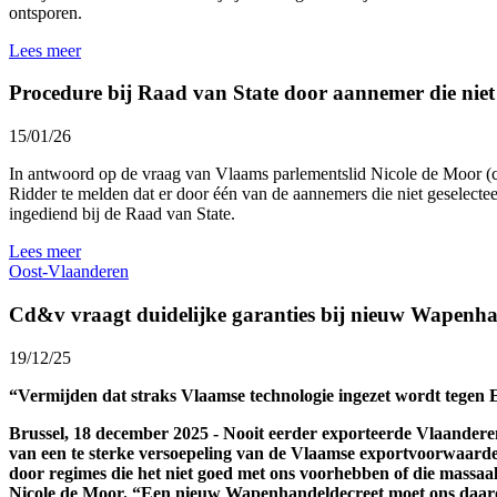
ontsporen.
Lees meer
Procedure bij Raad van State door aannemer die niet
15/01/26
In antwoord op de vraag van Vlaams parlementslid Nicole de Moor (cd
Ridder te melden dat er door één van de aannemers die niet geselec
ingediend bij de Raad van State.
Lees meer
Oost-Vlaanderen
Cd&v vraagt duidelijke garanties bij nieuw Wapenha
19/12/25
“Vermijden dat straks Vlaamse technologie ingezet wordt tegen
Brussel, 18 december 2025 - Nooit eerder exporteerde Vlaander
van een te sterke versoepeling van de Vlaamse exportvoorwaarden
door regimes die het niet goed met ons voorhebben of die massa
Nicole de Moor. “Een nieuw Wapenhandeldecreet moet ons daarov