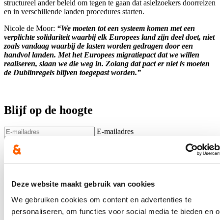
structureel ander beleid om tegen te gaan dat asielzoekers doorreizen
en in verschillende landen procedures starten.
Nicole de Moor:
“We moeten tot een systeem komen met een
verplichte solidariteit waarbij elk Europees land zijn deel doet, niet
zoals vandaag waarbij de lasten worden gedragen door een
handvol landen. Met het Europees migratiepact dat we willen
realiseren, slaan we die weg in. Zolang dat pact er niet is moeten
de Dublinregels blijven toegepast worden.”
Blijf op de hoogte
E-mailadres
Postcode
Ja, ik wens op de hoogte te blijven over het werk van Nicole de
Moor op bovenstaand mailadres*
Deze website maakt gebruik van cookies
Klik
hier
om de privacyvoorwaarden te raadplegen
We gebruiken cookies om content en advertenties te
personaliseren, om functies voor social media te bieden en 