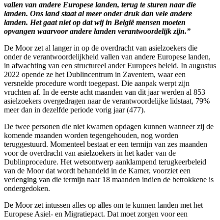
vallen van andere Europese landen, terug te sturen naar die
landen. Ons land staat al meer onder druk dan vele andere
landen. Het gaat niet op dat wij in België mensen moeten
opvangen waarvoor andere landen verantwoordelijk zijn.”
De Moor zet al langer in op de overdracht van asielzoekers die
onder de verantwoordelijkheid vallen van andere Europese landen,
in afwachting van een structureel ander Europees beleid. In augustus
2022 opende ze het Dublincentrum in Zaventem, waar een
versnelde procedure wordt toegepast. Die aanpak werpt zijn
vruchten af. In de eerste acht maanden van dit jaar werden al 853
asielzoekers overgedragen naar de verantwoordelijke lidstaat, 79%
meer dan in dezelfde periode vorig jaar (477).
De twee personen die niet kwamen opdagen kunnen wanneer zij de
komende maanden worden tegengehouden, nog worden
teruggestuurd. Momenteel bestaat er een termijn van zes maanden
voor de overdracht van asielzoekers in het kader van de
Dublinprocedure. Het wetsontwerp aanklampend terugkeerbeleid
van de Moor dat wordt behandeld in de Kamer, voorziet een
verlenging van die termijn naar 18 maanden indien de betrokkene is
ondergedoken.
De Moor zet intussen alles op alles om te kunnen landen met het
Europese Asiel- en Migratiepact. Dat moet zorgen voor een