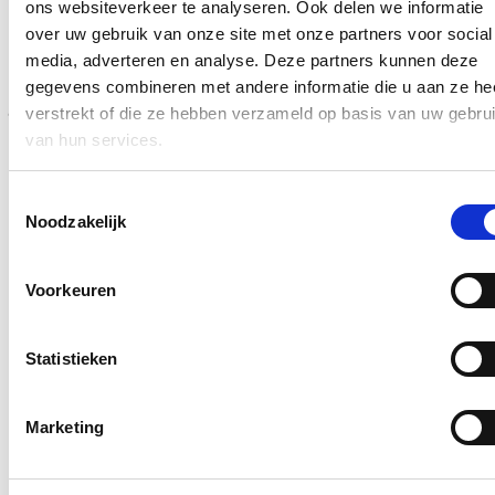
ons websiteverkeer te analyseren. Ook delen we informatie
Blijf op de hoogte
over uw gebruik van onze site met onze partners voor social
media, adverteren en analyse. Deze partners kunnen deze
Een voorbeeldfunctie: Verander de wereld, begin bij
gegevens combineren met andere informatie die u aan ze he
jezelf?
verstrekt of die ze hebben verzameld op basis van uw gebru
van hun services.
17/01/26
Er zijn van die weken waarin je je afvraagt: Hoe zijn we in
Toestemmingsselectie
hemelsnaam zo ver afgegleden? Want de voorbije week werd
Noodzakelijk
opnieuw pijnlijk duidelijk hoe hard en persoonlijk het politieke en
publieke debat kan ontsporen.
Lees meer
Voorkeuren
Procedure bij Raad van State door aannemer die
niet werd geselecteerd zorgt voor vertraging van de
Statistieken
werken aan de Antwerpse premetrotunnel
15/01/26
Marketing
In antwoord op de vraag van Vlaams parlementslid Nicole de Moor
(cd&v) over de sluiting van de premetrotunnel in 2026 en de
gevolgen ervan voor de reizigers uit het Waasland, wist minister