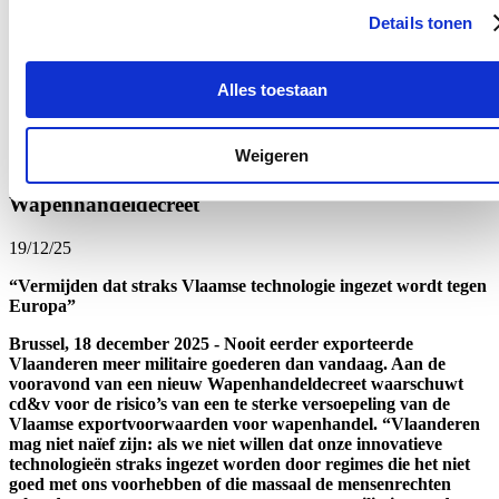
Annick De Ridder te melden dat er door één van de aannemers die
Details tonen
niet geselecteerd was voor de aanbesteding van de werken aan de
premetrotunnel een procedure bij Uiterst Dringende
Noodzakelijkheid (UDN) had ingediend bij de Raad van State.
Alles toestaan
Lees meer
Oost-Vlaanderen
Weigeren
Cd&v vraagt duidelijke garanties bij nieuw
Wapenhandeldecreet
19/12/25
“Vermijden dat straks Vlaamse technologie ingezet wordt tegen
Europa”
Brussel, 18 december 2025 - Nooit eerder exporteerde
Vlaanderen meer militaire goederen dan vandaag. Aan de
vooravond van een nieuw Wapenhandeldecreet waarschuwt
cd&v voor de risico’s van een te sterke versoepeling van de
Vlaamse exportvoorwaarden voor wapenhandel. “Vlaanderen
mag niet naïef zijn: als we niet willen dat onze innovatieve
technologieën straks ingezet worden door regimes die het niet
goed met ons voorhebben of die massaal de mensenrechten