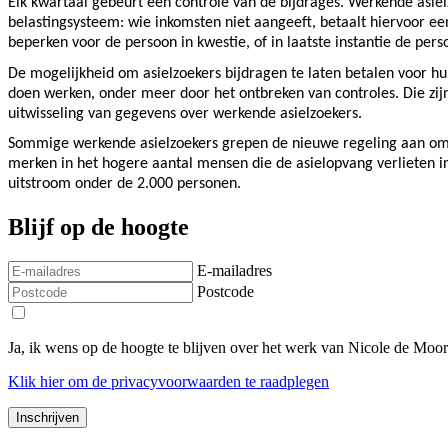
Elk kwartaal gebeurt een controle van de bijdrages. Werkende asiel
belastingsysteem: wie inkomsten niet aangeeft, betaalt hiervoor e
beperken voor de persoon in kwestie, of in laatste instantie de pers
De mogelijkheid om asielzoekers bijdragen te laten betalen voor hu
doen werken, onder meer door het ontbreken van controles. Die zij
uitwisseling van gegevens over werkende asielzoekers.
Sommige werkende asielzoekers grepen de nieuwe regeling aan om ze
merken in het hogere aantal mensen die de asielopvang verlieten in
uitstroom onder de 2.000 personen.
Blijf op de hoogte
E-mailadres
Postcode
Ja, ik wens op de hoogte te blijven over het werk van Nicole de Moo
Klik
hier
om de privacyvoorwaarden te raadplegen