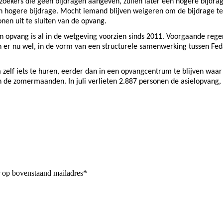
zoekers die geen bijdragen aangeven, zullen later een hogere bijdrag
en hogere bijdrage. Mocht iemand blijven weigeren om de bijdrage te
onen uit te sluiten van de opvang.
n opvang is al in de wetgeving voorzien sinds 2011. Voorgaande reger
n er nu wel, in de vorm van een structurele samenwerking tussen Fed
lf iets te huren, eerder dan in een opvangcentrum te blijven waar 
 de zomermaanden. In juli verlieten 2.887 personen de asielopvang, 
r op bovenstaand mailadres*