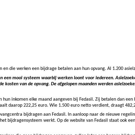
n en die werken een bijdrage betalen aan hun opvang. Al 1.200 asielz
ben een mooi systeem waarbij werken loont voor iedereen. Asielzoe
van de kosten van de opvang. De afgelopen maanden werden asielzoeke
 hun inkomen elke maand aangeven bij Fedasil. Zij betalen dan een 
aalt daarop 222,25 euro. Wie 1.500 euro netto verdient, draagt 482,2
pvangcentra bijdragen aan Fedasil. In aanloop naar de nieuwe regeli
het bijdragensysteem werkt. Op de website van Fedasil staat ook een 