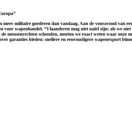
 Europa”
en meer militaire goederen dan vandaag. Aan de vooravond van e
 voor wapenhandel. “Vlaanderen mag niet naïef zijn: als we niet w
al de mensenrechten schenden, moeten we exact weten waar onze mi
er garanties bieden: snellere en eenvoudigere wapenexport binne