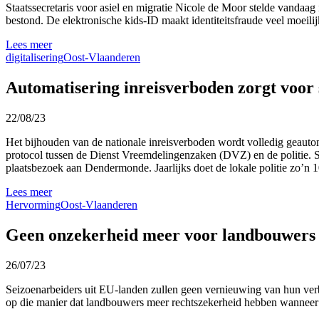
Staatssecretaris voor asiel en migratie Nicole de Moor stelde vandaag
bestond. De elektronische kids-ID maakt identiteitsfraude veel moeili
Lees meer
digitalisering
Oost-Vlaanderen
Automatisering inreisverboden zorgt voor 
22/08/23
Het bijhouden van de nationale inreisverboden wordt volledig geautoma
protocol tussen de Dienst Vreemdelingenzaken (DVZ) en de politie.
plaatsbezoek aan Dendermonde. Jaarlijks doet de lokale politie zo’n 1
Lees meer
Hervorming
Oost-Vlaanderen
Geen onzekerheid meer voor landbouwers o
26/07/23
Seizoenarbeiders uit EU-landen zullen geen vernieuwing van hun verbl
op die manier dat landbouwers meer rechtszekerheid hebben wanneer 