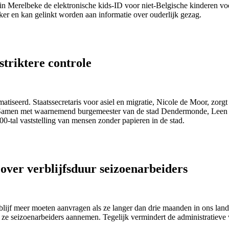
 in Merelbeke de elektronische kids-ID voor niet-Belgische kinderen vo
jker en kan gelinkt worden aan informatie over ouderlijk gezag.
striktere controle
tiseerd. Staatssecretaris voor asiel en migratie, Nicole de Moor, zorgt
 Samen met waarnemend burgemeester van de stad Dendermonde, Leen Di
00-tal vaststelling van mensen zonder papieren in de stad.
ver verblijfsduur seizoenarbeiders
ijf meer moeten aanvragen als ze langer dan drie maanden in ons land 
ze seizoenarbeiders aannemen. Tegelijk vermindert de administratieve