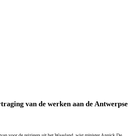
ertraging van de werken aan de Antwerpse
an voor de reizigers uit het Waasland, wist minister Annick De