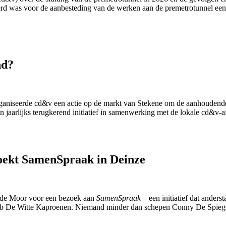
teerd was voor de aanbesteding van de werken aan de premetrotunnel e
nd?
niseerde cd&v een actie op de markt van Stekene om de aanhoudende 
n jaarlijks terugkerend initiatief in samenwerking met de lokale cd&v-a
oekt SamenSpraak in Deinze
e de Moor voor een bezoek aan
SamenSpraak
– een initiatief dat ander
elclub De Witte Kaproenen. Niemand minder dan schepen Conny De Spiege