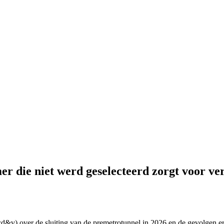
r die niet werd geselecteerd zorgt voor v
&v) over de sluiting van de premetrotunnel in 2026 en de gevolgen erv