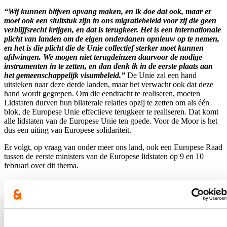
“Wij kunnen blijven opvang maken, en ik doe dat ook, maar er
moet ook een sluitstuk zijn in ons migratiebeleid voor zij die geen
verblijfsrecht krijgen, en dat is terugkeer. Het is een internationale
plicht van landen om de eigen onderdanen opnieuw op te nemen,
en het is die plicht die de Unie collectief sterker moet kunnen
afdwingen. We mogen niet terugdeinzen daarvoor de nodige
instrumenten in te zetten, en dan denk ik in de eerste plaats aan
het gemeenschappelijk visumbeleid.”
De Unie zal een hand
uitsteken naar deze derde landen, maar het verwacht ook dat deze
hand wordt gegrepen. Om die eendracht te realiseren, moeten
Lidstaten durven hun bilaterale relaties opzij te zetten om als één
blok, de Europese Unie effectieve terugkeer te realiseren. Dat komt
alle lidstaten van de Europese Unie ten goede. Voor de Moor is het
dus een uiting van Europese solidariteit.
Er volgt, op vraag van onder meer ons land, ook een Europese Raad
tussen de eerste ministers van de Europese lidstaten op 9 en 10
februari over dit thema.
Blijf op de hoogte
E-mailadres
Postcode