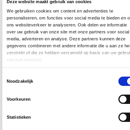
Deze website maakt gebruik van cookies
We gebruiken cookies om content en advertenties te
Ja, ik wens op de hoogte te blijven over het werk van Nicole de
Moor op bovenstaand mailadres*
personaliseren, om functies voor social media te bieden en 
ons websiteverkeer te analyseren. Ook delen we informatie
Klik
hier
om de privacyvoorwaarden te raadplegen
over uw gebruik van onze site met onze partners voor social
media, adverteren en analyse. Deze partners kunnen deze
gegevens combineren met andere informatie die u aan ze he
Blijf op de hoogte
verstrekt of die ze hebben verzameld op basis van uw gebru
van hun services.
Een voorbeeldfunctie: Verander de wereld, begin bij
jezelf?
Toestemmingsselectie
17/01/26
Noodzakelijk
Er zijn van die weken waarin je je afvraagt: Hoe zijn we in
hemelsnaam zo ver afgegleden? Want de voorbije week werd
Voorkeuren
opnieuw pijnlijk duidelijk hoe hard en persoonlijk het politieke en
publieke debat kan ontsporen.
Lees meer
Statistieken
Procedure bij Raad van State door aannemer die