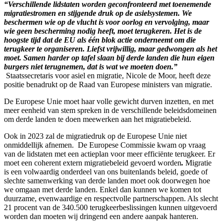
“Verschillende lidstaten worden geconfronteerd met toenemende
migratiestromen en stijgende druk op de asielsystemen. We
beschermen wie op de vlucht is voor oorlog en vervolging, maar
wie geen bescherming nodig heeft, moet terugkeren. Het is de
hoogste tijd dat de EU als één blok actie onderneemt om die
terugkeer te organiseren. Liefst vrijwillig, maar gedwongen als het
moet. Samen harder op tafel slaan bij derde landen die hun eigen
burgers niet terugnemen, dat is wat we moeten doen.”
Staatssecretaris voor asiel en migratie, Nicole de Moor, heeft deze
positie benadrukt op de Raad van Europese ministers van migratie.
De Europese Unie moet haar volle gewicht durven inzetten, en met
meer eenheid van stem spreken in de verschillende beleidsdomeinen
om derde landen te doen meewerken aan het migratiebeleid.
Ook in 2023 zal de migratiedruk op de Europese Unie niet
onmiddellijk afnemen.
De Europese Commissie kwam op vraag
van de lidstaten met een actieplan voor meer efficiënte terugkeer. Er
moet een coherent extern migratiebeleid gevoerd worden
.
Migratie
is een volwaardig onderdeel van ons buitenlands beleid, goede of
slechte samenwerking van derde landen moet ook doorwegen hoe
we omgaan met derde landen. Enkel dan kunnen we komen tot
duurzame, evenwaardige en respectvolle partnerschappen. Als slecht
21 procent van de 340.500 terugkeerbeslissingen kunnen uitgevoerd
worden dan moeten wij dringend een andere aanpak hanteren.